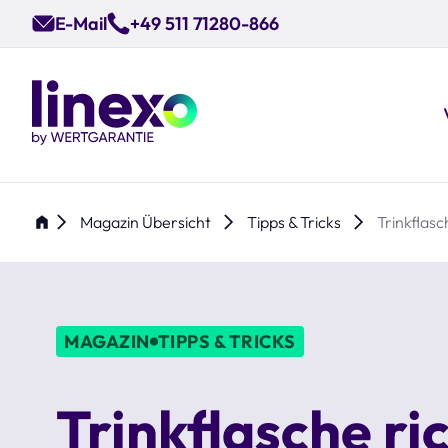
Skip
E-Mail
+49 511 71280-866
to
main
content
Magazin Übersicht
Tipps & Tricks
Trinkflasc
MAGAZIN
TIPPS & TRICKS
Trinkflasche ri