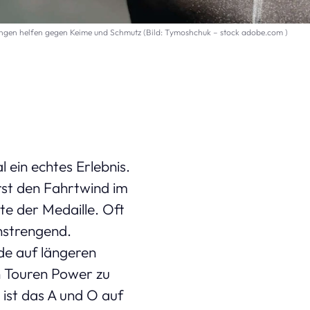
ngen helfen gegen Keime und Schmutz (Bild: Tymoshchuk – stock adobe.com )
l ein echtes Erlebnis.
rst den Fahrtwind im
te der Medaille. Oft
nstrengend.
ade auf längeren
n Touren Power zu
 ist das A und O auf