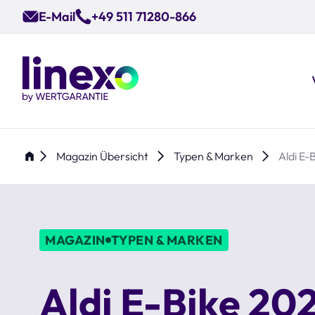
Skip
E-Mail
+49 511 71280-866
to
main
content
Magazin Übersicht
Typen & Marken
Aldi E-
MAGAZIN
TYPEN & MARKEN
Aldi E-Bike 20