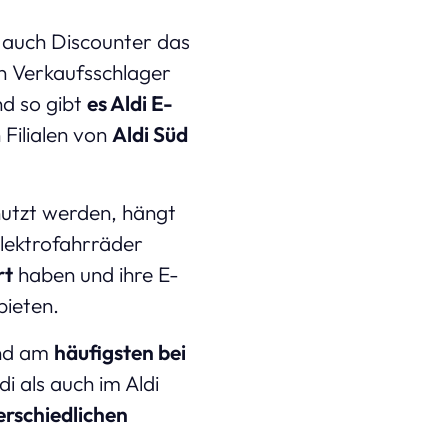
 auch Discounter das
en Verkaufsschlager
nd so gibt
es Aldi E-
 Filialen von
Aldi Süd
nutzt werden, hängt
Elektrofahrräder
rt
haben und ihre E-
bieten.
nd am
häufigsten bei
i als auch im Aldi
erschiedlichen