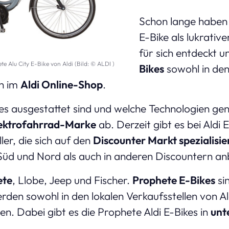
Schon lange haben
E-Bike als lukrativ
für sich entdeckt u
te Alu City E-Bike von Aldi (Bild: © ALDI )
Bikes
sowohl in den
h im
Aldi Online-Shop
.
kes ausgestattet sind und welche Technologien ge
lektrofahrrad-Marke
ab. Derzeit gibt es bei Aldi 
ler, die sich auf den
Discounter Markt spezialisie
 Süd und Nord als auch in anderen Discountern an
ete
, Llobe, Jeep und Fischer.
Prophete E-Bikes
si
den sowohl in den lokalen Verkaufsstellen von Ald
. Dabei gibt es die Prophete Aldi E-Bikes in
unt