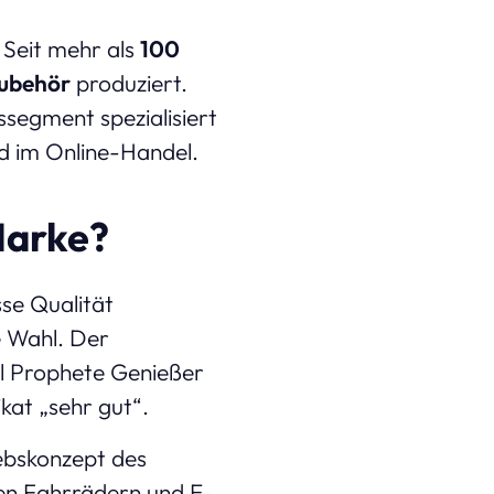
Seit mehr als
100
zubehör
produziert.
ssegment spezialisiert
d im Online-Handel.
Marke?
se Qualität
e Wahl. Der
el Prophete Genießer
ikat „sehr gut“.
ebskonzept des
en Fahrrädern und E-