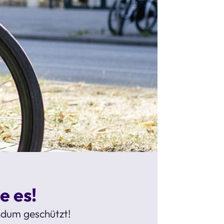
e es!
undum geschützt!