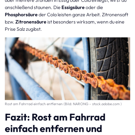
anschließend staunen. Die
Essigsäure
oder die
Phosphorsäure
der Cola leisten ganze Arbeit. Zitronensaft
bzw.
Zitronensäure
ist besonders wirksam, wenn du eine
Prise Salz zugibst.
Rost am Fahrrad einfach entfernen (Bild: NARONG – stock.adobe.com )
Fazit: Rost am Fahrrad
einfach entfernen und