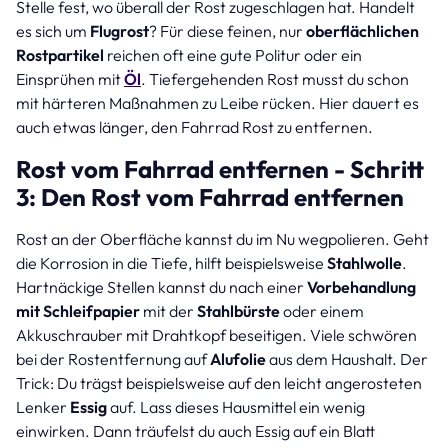
Stelle fest, wo überall der Rost zugeschlagen hat. Handelt
es sich um
Flugrost
? Für diese feinen, nur
oberflächlichen
Rostpartikel
reichen oft eine gute Politur oder ein
Einsprühen mit
Öl
. Tiefergehenden Rost musst du schon
mit härteren Maßnahmen zu Leibe rücken. Hier dauert es
auch etwas länger, den Fahrrad Rost zu entfernen.
Rost vom Fahrrad entfernen - Schritt
3: Den Rost vom Fahrrad entfernen
Rost an der Oberfläche kannst du im Nu wegpolieren. Geht
die Korrosion in die Tiefe, hilft beispielsweise
Stahlwolle
.
Hartnäckige Stellen kannst du nach einer
Vorbehandlung
mit Schleifpapier
mit der
Stahlbürste
oder einem
Akkuschrauber mit Drahtkopf beseitigen. Viele schwören
bei der Rostentfernung auf
Alufolie
aus dem Haushalt. Der
Trick: Du trägst beispielsweise auf den leicht angerosteten
Lenker
Essig
auf. Lass dieses Hausmittel ein wenig
einwirken. Dann träufelst du auch Essig auf ein Blatt