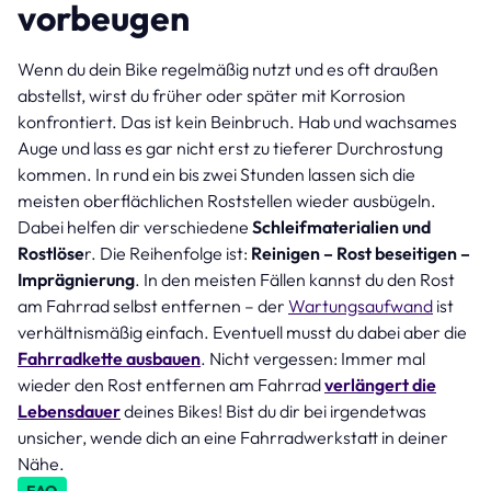
vorbeugen
Wenn du dein Bike regelmäßig nutzt und es oft draußen
abstellst, wirst du früher oder später mit Korrosion
konfrontiert. Das ist kein Beinbruch. Hab und wachsames
Auge und lass es gar nicht erst zu tieferer Durchrostung
kommen. In rund ein bis zwei Stunden lassen sich die
meisten oberflächlichen Roststellen wieder ausbügeln.
Dabei helfen dir verschiedene
Schleifmaterialien und
Rostlöse
r. Die Reihenfolge ist:
Reinigen – Rost beseitigen –
Imprägnierung
. In den meisten Fällen kannst du den Rost
am Fahrrad selbst entfernen – der
Wartungsaufwand
ist
verhältnismäßig einfach. Eventuell musst du dabei aber die
Fahrradkette ausbauen
. Nicht vergessen: Immer mal
wieder den Rost entfernen am Fahrrad
verlängert die
Lebensdauer
deines Bikes! Bist du dir bei irgendetwas
unsicher, wende dich an eine Fahrradwerkstatt in deiner
Nähe.
FAQ