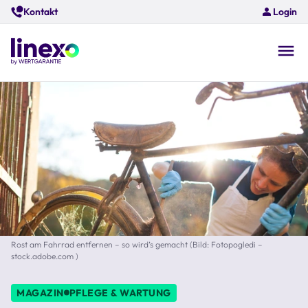
Skip
Kontakt
Login
to
main
content
O
na
Rost am Fahrrad entfernen – so wird’s gemacht (Bild: Fotopogledi –
stock.adobe.com )
MAGAZIN
PFLEGE & WARTUNG