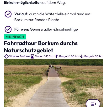
Einkehrmöglichkeiten
auf dem Weg.
Verlauf:
durch die Waterdelle einmal rund um
Borkum zur Ronden Plaate
Für wen:
Genussradler & Inselneulinge
EINFACH
Fahrradtour Borkum durchs
Naturschutzgebiet
Strecke: 16,6 km
Dauer: 1:15 Std.
Bergauf: 20 hm
Bergab: 20 hm
1