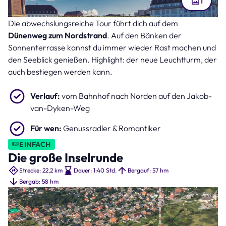
1
Die abwechslungsreiche Tour führt dich auf dem
Neuer Leuchtturm auf Borkum (Bild: Olaf – stock.adobe.com )
Dünenweg zum Nordstrand
. Auf den Bänken der
Sonnenterrasse kannst du immer wieder Rast machen und
den Seeblick genießen. Highlight: der neue Leuchtturm, der
auch bestiegen werden kann.
Verlauf:
vom Bahnhof nach Norden auf den Jakob-
van-Dyken-Weg
Für wen:
Genussradler & Romantiker
EINFACH
Die große Inselrunde
Strecke: 22,2 km
Dauer: 1:40 Std.
Bergauf: 57 hm
Bergab: 58 hm