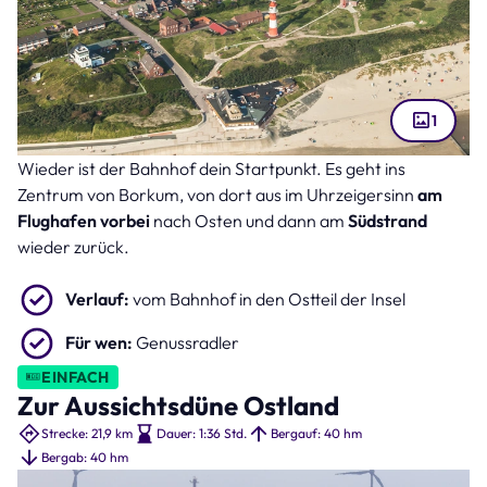
1
Wieder ist der Bahnhof dein Startpunkt. Es geht ins
Südstrand Borkum (Bild: S. Engels – stock.adobe.com )
Zentrum von Borkum, von dort aus im Uhrzeigersinn
am
Flughafen vorbei
nach Osten und dann am
Südstrand
wieder zurück.
Verlauf:
vom Bahnhof in den Ostteil der Insel
Für wen:
Genussradler
EINFACH
Zur Aussichtsdüne Ostland
Strecke: 21,9 km
Dauer: 1:36 Std.
Bergauf: 40 hm
Bergab: 40 hm