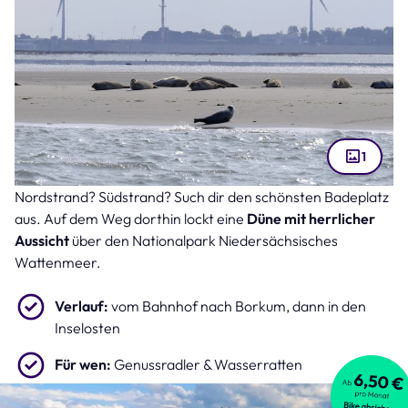
1
Nordstrand? Südstrand? Such dir den schönsten Badeplatz
Nationalpark Niedersächsisches Wattenmeer vor Borkum (Bild: dina –
stock.adobe.com )
aus. Auf dem Weg dorthin lockt eine
Düne mit herrlicher
Aussicht
über den Nationalpark Niedersächsisches
Wattenmeer.
Verlauf:
vom Bahnhof nach Borkum, dann in den
Inselosten
Für wen:
Genussradler & Wasserratten