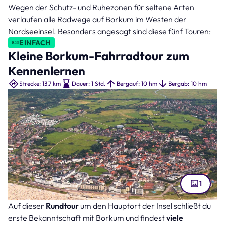
Wegen der Schutz- und Ruhezonen für seltene Arten
verlaufen alle Radwege auf Borkum im Westen der
Nordseeinsel. Besonders angesagt sind diese fünf Touren:
EINFACH
Kleine Borkum-Fahrradtour zum
Kennenlernen
Strecke: 13,7 km
Dauer: 1 Std.
Bergauf: 10 hm
Bergab: 10 hm
1
Auf dieser
Rundtour
um den Hauptort der Insel schließt du
Blick über die Insel Borkum (Bild: neon.paco – stock.adobe.com )
erste Bekanntschaft mit Borkum und findest
viele