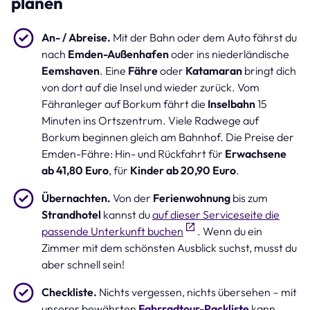
planen
An- / Abreise.
Mit der Bahn oder dem Auto fährst du
nach
Emden-Außenhafen
oder ins niederländische
Eemshaven
. Eine
Fähre
oder
Katamaran
bringt dich
von dort auf die Insel und wieder zurück. Vom
Fähranleger auf Borkum fährt die
Inselbahn
15
Minuten ins Ortszentrum. Viele Radwege auf
Borkum beginnen gleich am Bahnhof. Die Preise der
Emden-Fähre: Hin- und Rückfahrt für
Erwachsene
ab 41,80 Euro
, für
Kinder ab 20,90 Euro
.
Übernachten.
Von der
Ferienwohnung
bis zum
Strandhotel
kannst du
auf dieser Serviceseite die
passende Unterkunft buchen
. Wenn du ein
Zimmer mit dem schönsten Ausblick suchst, musst du
aber schnell sein!
Checkliste.
Nichts vergessen, nichts übersehen – mit
unserer bewährten
Fahrradtour-Packliste
kann