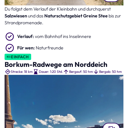
Du folgst dem Verlauf der Kleinbahn und durchquerst
Salzwiesen auf der Insel Borkum (Bild: Horst Bingemer – stock.adobe.com )
Salzwiesen
und das
Naturschutzgebiet Greine Stee
bis zur
Strandpromenade.
Verlauf:
vom Bahnhof ins Inselinnere
Für wen:
Naturfreunde
EINFACH
Borkum-Radwege am Norddeich
Strecke: 18 km
Dauer: 1:20 Std.
Bergauf: 50 hm
Bergab: 50 hm