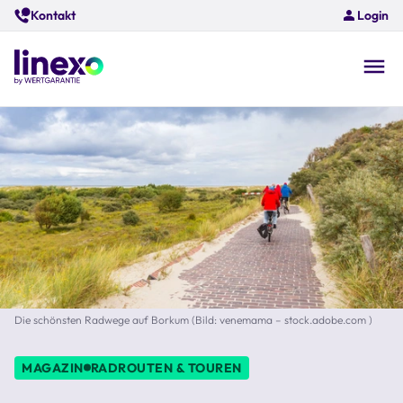
Skip
Kontakt
Login
to
main
content
O
na
Die schönsten Radwege auf Borkum (Bild: venemama – stock.adobe.com )
MAGAZIN
RADROUTEN & TOUREN