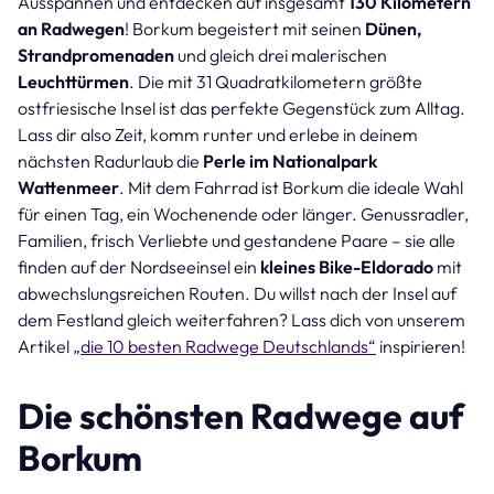
Ausspannen und entdecken auf insgesamt
130 Kilometern
an Radwegen
! Borkum begeistert mit seinen
Dünen,
Strandpromenaden
und gleich drei malerischen
Leuchttürmen
. Die mit 31 Quadratkilometern größte
ostfriesische Insel ist das perfekte Gegenstück zum Alltag.
Lass dir also Zeit, komm runter und erlebe in deinem
nächsten Radurlaub die
Perle im Nationalpark
Wattenmeer
. Mit dem Fahrrad ist Borkum die ideale Wahl
für einen Tag, ein Wochenende oder länger. Genussradler,
Familien, frisch Verliebte und gestandene Paare – sie alle
finden auf der Nordseeinsel ein
kleines Bike-Eldorado
mit
abwechslungsreichen Routen. Du willst nach der Insel auf
dem Festland gleich weiterfahren? Lass dich von unserem
Artikel
„die 10 besten Radwege Deutschlands“
inspirieren!
Die schönsten Radwege auf
Borkum