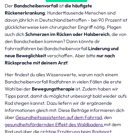
Der
Bandscheibenvorfall
ist
die häufigste
Rückenerkrankung
. Hunderttausende Menschen sind
davon jährlich in Deutschland betroffen – bei 90 Prozent ist
glücklicherweise kein chirurgischer Eingriff nötig. Plagen
auch dich
Schmerzen im Rücken oder Halsbereich
, die von
den Bandscheiben kommen? Dann könnte dir
Fahrradfahren bei Bandscheibenvorfall
Linderung und
neue Beweglichkeit
verschaffen. Aber bitte
nur nach
Rücksprache mit deinem Arzt
!
Hier findest du alles Wissenswerte, warum nach einem
Bandscheibenvorfall Radfahren in vielen Fällen die erste
Wahl bei der
Bewegungstherapie
ist. Zudem haben wir
Tipps parat, damit du möglichst unbesorgt bald wieder aufs
Rad steigen kannst. Dazu liefern wir dir ergänzende
Informationen gleich mit: Diese Beiträge informieren dich
über
Gesundheitsassistenten auf dem Fahrrad
, den
gesundheitsfördernden Effekt des Waldbadens
mit dem
Rad und über die
richtige Ernährung beim Radsport
.