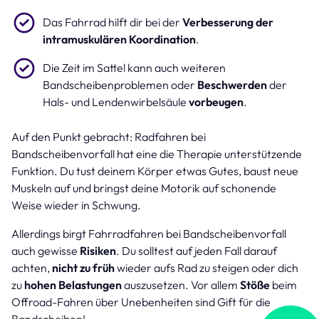
Das Fahrrad hilft dir bei der
Verbesserung der
intramuskulären Koordination
.
Die Zeit im Sattel kann auch weiteren
Bandscheibenproblemen oder
Beschwerden
der
Hals- und Lendenwirbelsäule
vorbeugen
.
Auf den Punkt gebracht: Radfahren bei
Bandscheibenvorfall hat eine die Therapie unterstützende
Funktion. Du tust deinem Körper etwas Gutes, baust neue
Muskeln auf und bringst deine Motorik auf schonende
Weise wieder in Schwung.
Allerdings birgt Fahrradfahren bei Bandscheibenvorfall
auch gewisse
Risiken
. Du solltest auf jeden Fall darauf
achten,
nicht zu früh
wieder aufs Rad zu steigen oder dich
zu
hohen Belastungen
auszusetzen. Vor allem
Stöße
beim
Offroad-Fahren über Unebenheiten sind Gift für die
Bandscheiben!