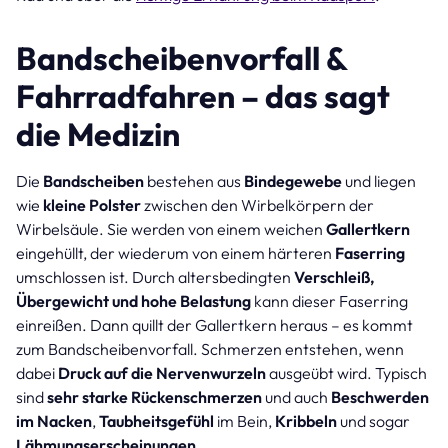
Bandscheibenvorfall &
Fahrradfahren – das sagt
die Medizin
Die
Bandscheiben
bestehen aus
Bindegewebe
und liegen
wie
kleine Polster
zwischen den Wirbelkörpern der
Wirbelsäule. Sie werden von einem weichen
Gallertkern
eingehüllt, der wiederum von einem härteren
Faserring
umschlossen ist. Durch altersbedingten
Verschleiß,
Übergewicht und hohe Belastung
kann dieser Faserring
einreißen. Dann quillt der Gallertkern heraus – es kommt
zum Bandscheibenvorfall. Schmerzen entstehen, wenn
dabei
Druck auf die Nervenwurzeln
ausgeübt wird. Typisch
sind
sehr starke Rückenschmerzen
und auch
Beschwerden
im Nacken
,
Taubheitsgefühl
im Bein,
Kribbeln
und sogar
Lähmungserscheinungen
.