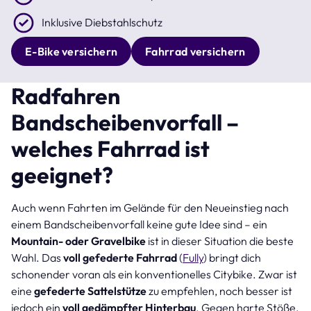
Inklusive Diebstahlschutz
E-Bike versichern
Fahrrad versichern
Radfahren
Bandscheibenvorfall –
welches Fahrrad ist
geeignet?
Auch wenn Fahrten im Gelände für den Neueinstieg nach
einem Bandscheibenvorfall keine gute Idee sind – ein
Mountain- oder Gravelbike
ist in dieser Situation die beste
Wahl. Das
voll gefederte Fahrrad
(
Fully
) bringt dich
schonender voran als ein konventionelles Citybike. Zwar ist
eine
gefederte Sattelstütze
zu empfehlen, noch besser ist
jedoch ein
voll gedämpfter Hinterbau
. Gegen harte Stöße,