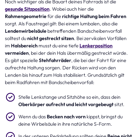
Noch wichtiger als die Bauart deines Fahrrads ist die
gesunde Sitzposition
. Wobei auch hier die
Rahmengeometrie
für die
richtige Haltung beim Fahren
sorgt. Als Faustregel gilt: Bei einem lumbalen, also die
Lendenwirbelsäule
betreffenden Bandscheibenvorfall
solltest du
nicht gestreckt sitzen
. Bei zervikalen Vorfällen
im
Halsbereich
musst du eine tiefe
Lenkerposition
vermeiden
, bei der dein Hals übermäßig gestreckt würde.
Es gibt spezielle
Stehfahrräder
, die bei der Fahrt für eine
aufrechte Haltung sorgen. Der Rücken wird von den
Lenden bis hinauf zum Hals stabilisiert. Grundsätzlich gilt
beim Radfahren mit Bandscheibenvorfall:
Stelle Lenkstange und Sitzhöhe so ein, dass dein
Oberkörper aufrecht und leicht vorgebeugt
sitzt.
Wenn du das
Becken nach vorn
kippst, bringst du
deine Wirbelsäule in ihre natürliche S-Form.
In der unteren Pedalstellung sollten deine
Beine
nicht