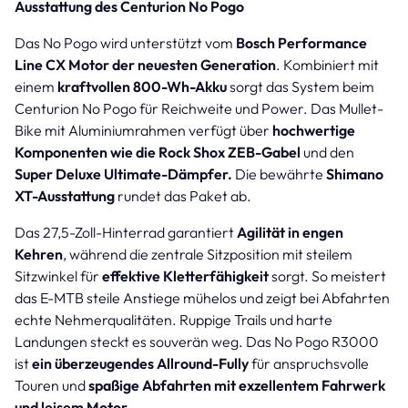
Ausstattung des Centurion No Pogo
Das No Pogo wird unterstützt vom
Bosch Performance
Line CX Motor der neuesten Generation
. Kombiniert mit
einem
kraftvollen 800-Wh-Akku
sorgt das System beim
Centurion No Pogo für Reichweite und Power. Das Mullet-
Bike mit Aluminiumrahmen verfügt über
hochwertige
Komponenten wie die Rock Shox ZEB-Gabel
und den
Super Deluxe Ultimate-Dämpfer.
Die bewährte
Shimano
XT-Ausstattung
rundet das Paket ab.
Das 27,5-Zoll-Hinterrad garantiert
Agilität in engen
Kehren
, während die zentrale Sitzposition mit steilem
Sitzwinkel für
effektive Kletterfähigkeit
sorgt. So meistert
das E-MTB steile Anstiege mühelos und zeigt bei Abfahrten
echte Nehmerqualitäten. Ruppige Trails und harte
Landungen steckt es souverän weg. Das No Pogo R3000
ist
ein überzeugendes Allround-Fully
für anspruchsvolle
Touren und
spaßige Abfahrten mit exzellentem Fahrwerk
und leisem Motor.