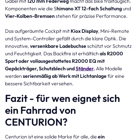
Gabel mit
120 mm Federweg
macht das Bike trailtauglich.
Komponenten wie die S
himano XT 12-fach Schaltung
und
Vier-Kolben-Bremsen
stehen für präzise Performance.
Das aufgeräumte Cockpit mit
Kiox Display
, Mini-Remote
und System-Controller gefällt durch die klare Optik. Die
innovative,
versenkbare Ladebuchse
schützt vor Schmutz
und Feuchtigkeit. Das Backfire ist erhältlich
als R2000
Sport oder vollausgestattetes R2000 EQ mit
Gepäckträger, Schutzblech und
Ständer
.
Alle Modelle
werden
serienmäßig ab Werk mit Lichtanlage
für eine
bessere Sichtbarkeit versehen.
Fazit - für wen eignet sich
ein Fahrrad von
CENTURION?
Centurion ist eine solide Marke für alle, die
ein