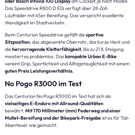
oder Bosch Intuvia 100 Display
am Cockpit, je nach Modell.
Das Speeddrive R800 D EQ verfügt über 28-Zoll-
Laufräder mit 45er Bereifung. Das verspricht exzellente
Wendigkeit im Stadtverkehr.
Beim Centurion Speeddrive gefällt die
sportive
Sitzposition
, das abgesenkte Oberrohr, das kurze Heck und
die
hervorragende Kletterfähigkeit.
Bis zu 21 % Steigung
meistert es problemlos. Das
kompakte Urban E-Bike
vereint Grip, Sportlichkeit und Alltagstauglichkeit mit einem
guten Preis Leistungsverhältnis.
No Pogo R3000 im Test
Das Centurion No Pogo R3000 im Test hat sich als
vielseitiges E-Enduro mit Allround-Qualitäten
bewährt.
Mit 170 Millimeter (mm) Federweg und einer
Mullet-Bereifung und der Bikepark-Freigabe
ist es für Tail-
Abenteuer wie gemacht.