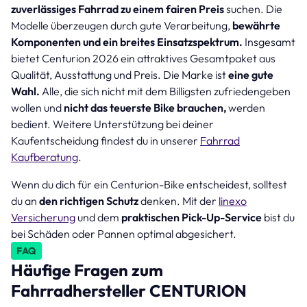
zuverlässiges Fahrrad zu einem fairen Preis
suchen. Die
Modelle überzeugen durch gute Verarbeitung,
bewährte
Komponenten und ein breites Einsatzspektrum.
Insgesamt
bietet Centurion 2026 ein attraktives Gesamtpaket aus
Qualität, Ausstattung und Preis. Die Marke ist
eine gute
Wahl.
Alle, die sich nicht mit dem Billigsten zufriedengeben
wollen und
nicht das teuerste Bike brauchen,
werden
bedient. Weitere Unterstützung bei deiner
Kaufentscheidung findest du in unserer
Fahrrad
Kaufberatung
.
Wenn du dich für ein Centurion-Bike entscheidest, solltest
du an
den richtigen Schutz
denken. Mit der
linexo
Versicherung
und dem
praktischen Pick-Up-Service
bist du
bei Schäden oder Pannen optimal abgesichert.
FAQ
Häufige Fragen zum
Fahrradhersteller CENTURION