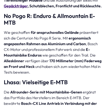
Tiefeinsteiger Modelle
und die Ausstattung der Bikes mit
Gepäckträger
, Schutzblechen, Frontlicht und Rückleuchte.
No Pogo R: Enduro & Allmountain E-
MTB
Wie geschaffen
für anspruchsvolles Gelände
präsentiert
sich die Centurion No Pogo R Serie. Mit
ergonomisch
angepassten Rahmen aus Aluminium und Carbon
, Bosch
CX-Motor und professionellem Fahrwerk sind die
E-
Mountainbike Enduros
wie geschaffen für den Trail. Die
Alleskönner
verfügen über
170 Millimeter (mm) Federweg
an Front und Heck
und haben sich zum wiederholten Mal in
Tests bewiesen.
Lhasa: Vielseitige E-MTB
Die
Allrounder-Serie mit Mountainbike-Genen
ergänzt
das Portfolio des Herstellers im Bereich E-MTB. Der
bewährte
Bosch-CX Line Antrieb in Verbindung mit der