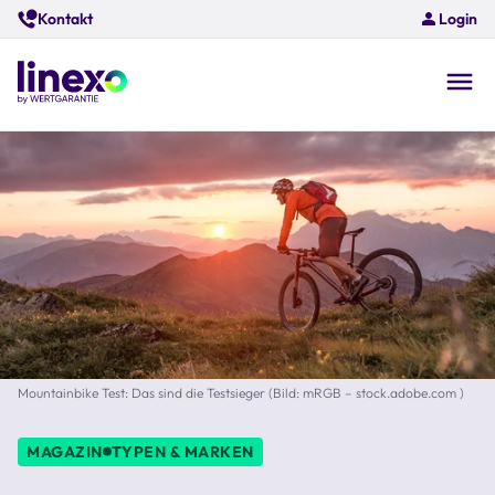
Skip
Kontakt
Login
to
main
content
O
na
Mountainbike Test: Das sind die Testsieger (Bild: mRGB – stock.adobe.com )
MAGAZIN
TYPEN & MARKEN