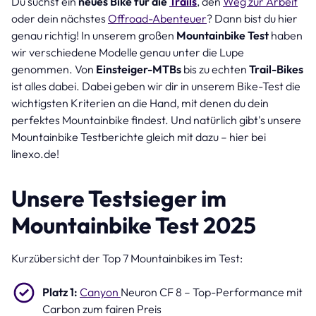
Du suchst ein
neues Bike für die
Trails
, den
Weg zur Arbeit
oder dein nächstes
Offroad-Abenteuer
? Dann bist du hier
genau richtig! In unserem großen
Mountainbike Test
haben
wir verschiedene Modelle genau unter die Lupe
genommen. Von
Einsteiger-MTBs
bis zu echten
Trail-Bikes
ist alles dabei. Dabei geben wir dir in unserem Bike-Test die
wichtigsten Kriterien an die Hand, mit denen du dein
perfektes Mountainbike findest. Und natürlich gibt's unsere
Mountainbike Testberichte gleich mit dazu – hier bei
linexo.de!
Unsere Testsieger im
Mountainbike Test 2025
Kurzübersicht der Top 7 Mountainbikes im Test:
Platz 1:
Canyon
Neuron CF 8 – Top-Performance mit
Carbon zum fairen Preis