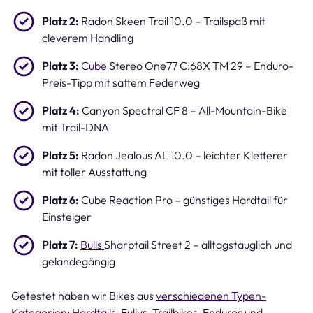
Platz 2:
Radon Skeen Trail 10.0 – Trailspaß mit
cleverem Handling
Platz 3:
Cube
Stereo One77 C:68X TM 29 – Enduro-
Preis-Tipp mit sattem Federweg
Platz 4:
Canyon Spectral CF 8 – All-Mountain-Bike
mit Trail-DNA
Platz 5:
Radon Jealous AL 10.0 – leichter Kletterer
mit toller Ausstattung
Platz 6:
Cube Reaction Pro – günstiges Hardtail für
Einsteiger
Platz 7:
Bulls
Sharptail Street 2 – alltagstauglich und
geländegängig
Getestet haben wir Bikes aus
verschiedenen Typen-
Kategorien
:
Hardtails
, Fullys, Trailbikes, Enduros und