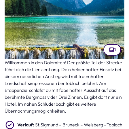
1
Willkommen in den Dolomiten! Der größte Teil der Strecke
Toblacher See (Bild: fottoo – stock.adobe.com )
führt dich die Lienz entlang. Dein heldenhafter Einsatz bei
diesem neuerlichen Anstieg wird mit traumhaften
Landschaftsimpressionen bei Toblach belohnt. Am
Etappenziel schläfst du mit fabelhafter Aussicht auf das
berühmte Bergmassiv der Drei Zinnen. Es gibt dort nur ein
Hotel. Im nahen Schluderbach gibt es weitere
Übernachtungsmöglichkeiten.
Verlauf:
St.Sigmund – Bruneck – Welsberg –Toblach