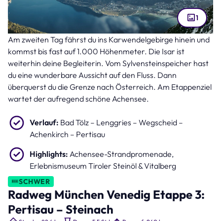
1
Am zweiten Tag fährst du ins Karwendelgebirge hinein und
Achensee (Bild: Pavel Kašák – stock.adobe.com )
kommst bis fast auf 1.000 Höhenmeter. Die Isar ist
weiterhin deine Begleiterin. Vom Sylvensteinspeicher hast
du eine wunderbare Aussicht auf den Fluss. Dann
überquerst du die Grenze nach Österreich. Am Etappenziel
wartet der aufregend schöne Achensee.
Verlauf:
Bad Tölz – Lenggries – Wegscheid –
Achenkirch – Pertisau
Highlights:
Achensee-Strandpromenade,
Erlebnismuseum Tiroler Steinöl & Vitalberg
SCHWER
Radweg München Venedig Etappe 3:
Pertisau – Steinach