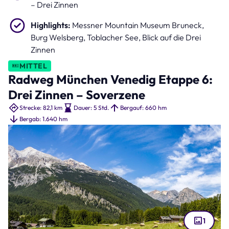
– Drei Zinnen
Highlights:
Messner Mountain Museum Bruneck,
Burg Welsberg, Toblacher See, Blick auf die Drei
Zinnen
MITTEL
Radweg München Venedig Etappe 6:
Drei Zinnen – Soverzene
Strecke: 82,1 km
Dauer: 5 Std.
Bergauf: 660 hm
Bergab: 1.640 hm
1