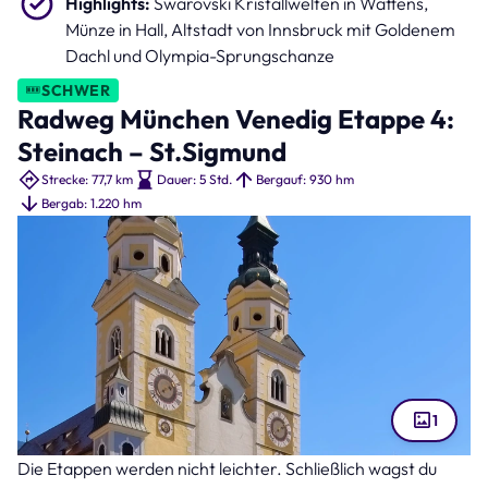
Highlights:
Swarovski Kristallwelten in Wattens,
Münze in Hall, Altstadt von Innsbruck mit Goldenem
Dachl und Olympia-Sprungschanze
SCHWER
Radweg München Venedig Etappe 4:
Steinach – St.Sigmund
Strecke: 77,7 km
Dauer: 5 Std.
Bergauf: 930 hm
Bergab: 1.220 hm
1
Die Etappen werden nicht leichter. Schließlich wagst du
Bischofsstadt Brixen (Bild: LianeM – stock.adobe.com )