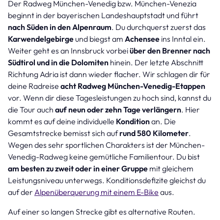
Der Radweg München-Venedig bzw. München-Venezia
beginnt in der bayerischen Landeshauptstadt und führt
nach Süden in den Alpenraum
. Du durchquerst zuerst das
Karwendelgebirge
und biegst am
Achensee
ins Inntal ein.
Weiter geht es an Innsbruck vorbei
über den Brenner nach
Südtirol und in die Dolomiten
hinein. Der letzte Abschnitt
Richtung Adria ist dann wieder flacher. Wir schlagen dir für
deine Radreise
acht Radweg München-Venedig-Etappen
vor. Wenn dir diese Tagesleistungen zu hoch sind, kannst du
die Tour auch
auf neun oder zehn Tage verlängern
. Hier
kommt es auf deine individuelle
Kondition
an. Die
Gesamtstrecke bemisst sich auf
rund 580 Kilometer
.
Wegen des sehr sportlichen Charakters ist der München-
Venedig-Radweg keine gemütliche Familientour. Du bist
am besten zu zweit oder in einer Gruppe
mit gleichem
Leistungsniveau unterwegs. Konditionsdefizite gleichst du
auf der
Alpenüberquerung mit einem E-Bike
aus.
Auf einer so langen Strecke gibt es alternative Routen.