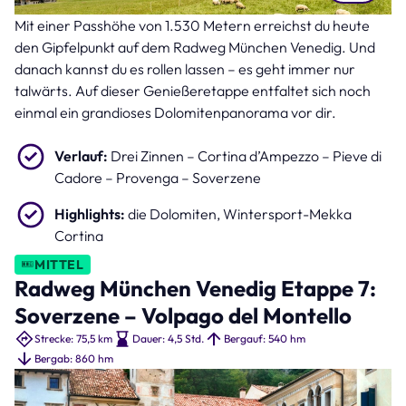
Mit einer Passhöhe von 1.530 Metern erreichst du heute
Wintersport-Mekka Cortina (Bild: careno – stock.adobe.com )
den Gipfelpunkt auf dem Radweg München Venedig. Und
danach kannst du es rollen lassen – es geht immer nur
talwärts. Auf dieser Genießeretappe entfaltet sich noch
einmal ein grandioses Dolomitenpanorama vor dir.
Verlauf:
Drei Zinnen – Cortina d’Ampezzo – Pieve di
Cadore – Provenga – Soverzene
Highlights:
die Dolomiten, Wintersport-Mekka
Cortina
MITTEL
Radweg München Venedig Etappe 7:
Soverzene – Volpago del Montello
Strecke: 75,5 km
Dauer: 4,5 Std.
Bergauf: 540 hm
Bergab: 860 hm