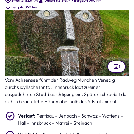
Strecke: 82,6 km
Dauer: 5,5 Std.
Bergauf: 960 hm
Bergab: 850 hm
1
Vom Achsensee führt der Radweg München Venedig
Swarovski Kristallwelten in Wattens (Bild: Gargi – stock.adobe.com )
durchs idyllische Inntal. Innsbruck lädt zu einer
ausgedehnten Stadtbesichtigung ein. Später schraubst du
dich in beachtliche Höhen oberhalb des Sillstals hinauf.
Verlauf:
Pertisau – Jenbach – Schwaz – Wattens –
Hall – Innsbruck – Matrei – Steinach