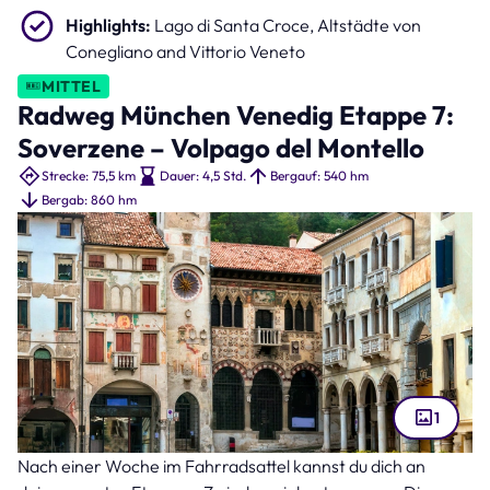
Highlights:
Lago di Santa Croce, Altstädte von
Conegliano and Vittorio Veneto
MITTEL
Radweg München Venedig Etappe 7:
Soverzene – Volpago del Montello
Strecke: 75,5 km
Dauer: 4,5 Std.
Bergauf: 540 hm
Bergab: 860 hm
1
Nach einer Woche im Fahrradsattel kannst du dich an
Vittorio Veneto (Bild: Freesurf – stock.adobe.com )