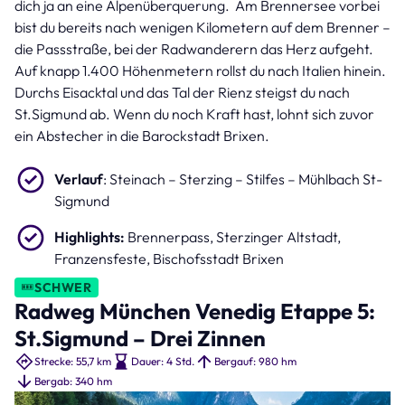
dich ja an eine Alpenüberquerung. Am Brennersee vorbei
bist du bereits nach wenigen Kilometern auf dem Brenner –
die Passstraße, bei der Radwanderern das Herz aufgeht.
Auf knapp 1.400 Höhenmetern rollst du nach Italien hinein.
Durchs Eisacktal und das Tal der Rienz steigst du nach
St.Sigmund ab. Wenn du noch Kraft hast, lohnt sich zuvor
ein Abstecher in die Barockstadt Brixen.
Verlauf
: Steinach – Sterzing – Stilfes – Mühlbach St-
Sigmund
Highlights:
Brennerpass, Sterzinger Altstadt,
Franzensfeste, Bischofsstadt Brixen
SCHWER
Radweg München Venedig Etappe 5:
St.Sigmund – Drei Zinnen
Strecke: 55,7 km
Dauer: 4 Std.
Bergauf: 980 hm
Bergab: 340 hm