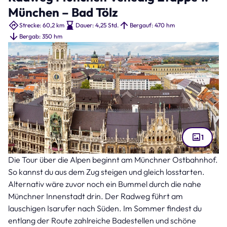
München – Bad Tölz
Strecke: 60,2 km
Dauer: 4,25 Std.
Bergauf: 470 hm
Bergab: 350 hm
1
Die Tour über die Alpen beginnt am Münchner Ostbahnhof.
Münchner Marienplatz (Bild: Sergii Figurnyi – stock.adobe.com )
So kannst du aus dem Zug steigen und gleich losstarten.
Alternativ wäre zuvor noch ein Bummel durch die nahe
Münchner Innenstadt drin. Der Radweg führt am
lauschigen Isarufer nach Süden. Im Sommer findest du
entlang der Route zahlreiche Badestellen und schöne