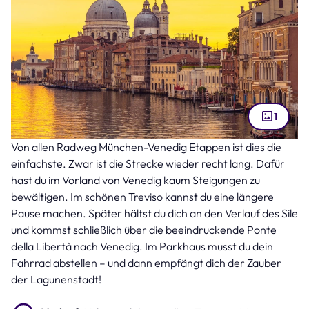
1
Von allen Radweg München-Venedig Etappen ist dies die
Venedig (Bild: Pattanasak Suksri – stock.adobe.com )
einfachste. Zwar ist die Strecke wieder recht lang. Dafür
hast du im Vorland von Venedig kaum Steigungen zu
bewältigen. Im schönen Treviso kannst du eine längere
Pause machen. Später hältst du dich an den Verlauf des Sile
und kommst schließlich über die beeindruckende Ponte
della Libertà nach Venedig. Im Parkhaus musst du dein
Fahrrad abstellen – und dann empfängt dich der Zauber
der Lagunenstadt!