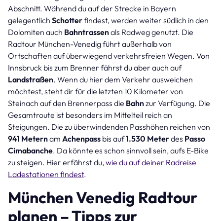
Abschnitt. Während du auf der Strecke in Bayern
gelegentlich
Schotter
findest, werden weiter südlich in den
Dolomiten auch
Bahntrassen
als Radweg genutzt. Die
Radtour München-Venedig führt außerhalb von
Ortschaften auf überwiegend verkehrsfreien Wegen. Von
Innsbruck bis zum Brenner fährst du aber auch auf
Landstraßen
. Wenn du hier dem Verkehr ausweichen
möchtest, steht dir für die letzten 10 Kilometer von
Steinach auf den Brennerpass die
Bahn
zur Verfügung. Die
Gesamtroute ist besonders im Mittelteil reich an
Steigungen. Die zu überwindenden Passhöhen reichen von
941 Metern
am
Achenpass
bis auf
1.530 Meter
des
Passo
Cimabanche
. Da könnte es schon sinnvoll sein, aufs E-Bike
zu steigen. Hier erfährst du,
wie du auf deiner Radreise
Ladestationen findest
.
München Venedig Radtour
planen – Tipps zur