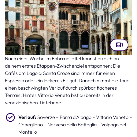
1
Nach einer Woche im Fahrradsattel kannst du dich an
Vittorio Veneto (Bild: Freesurf – stock.adobe.com )
deinem erstes Etappen-Zwischenziel entspannen: Die
Cafés am Lago di Santa Croce sind immer für einen
Espresso oder ein leckeres Eis gut. Danach nimmt die Tour
einen beschwingten Verlauf durch spürbar flacheres
Terrain. Hinter Vittorio Veneto bist du bereits in der
venezianischen Tiefebene.
Verlauf:
Soverze – Farra d’Alpago – Vittorio Veneto –
Conegliano – Nervesa della Battaglia – Volpago del
Montello