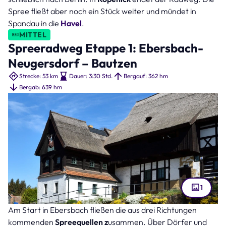
Spree fließt aber noch ein Stück weiter und mündet in
Spandau in die
Havel
.
MITTEL
Spreeradweg Etappe 1: Ebersbach-
Neugersdorf – Bautzen
Strecke: 53 km
Dauer: 3:30 Std.
Bergauf: 362 hm
Bergab: 639 hm
1
Am Start in Ebersbach fließen die aus drei Richtungen
Reiterhaus in Neusalza-Spremberg (Bild: Karin Jähne – stock.adobe.com )
kommenden
Spreequellen z
usammen. Über Dörfer und