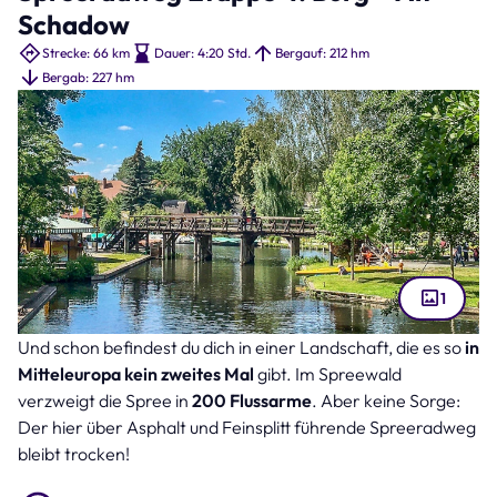
Schadow
Strecke: 66 km
Dauer: 4:20 Std.
Bergauf: 212 hm
Bergab: 227 hm
1
Und schon befindest du dich in einer Landschaft, die es so
in
Spreewald Lübbenau (Bild: ruemue – stock.adobe.com )
Mitteleuropa kein zweites Mal
gibt. Im Spreewald
verzweigt die Spree in
200 Flussarme
. Aber keine Sorge:
Der hier über Asphalt und Feinsplitt führende Spreeradweg
bleibt trocken!