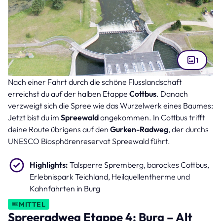
1
Nach einer Fahrt durch die schöne Flusslandschaft
Talsperre Spremberg (Bild: fotoak80 – stock.adobe.com )
erreichst du auf der halben Etappe
Cottbus
. Danach
verzweigt sich die Spree wie das Wurzelwerk eines Baumes:
Jetzt bist du im
Spreewald
angekommen. In Cottbus trifft
deine Route übrigens auf den
Gurken-Radweg
, der durchs
UNESCO Biosphärenreservat Spreewald führt.
Highlights:
Talsperre Spremberg, barockes Cottbus,
Erlebnispark Teichland, Heilquellentherme und
Kahnfahrten in Burg
MITTEL
Spreeradweg Etappe 4: Burg – Alt