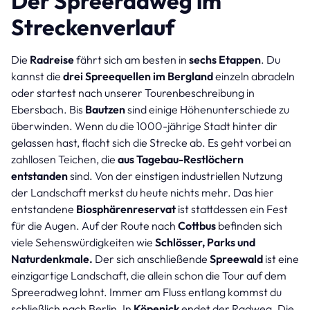
Der Spreeradweg im
Streckenverlauf
Die
Radreise
fährt sich am besten in
sechs Etappen
. Du
kannst die
drei Spreequellen im Bergland
einzeln abradeln
oder startest nach unserer Tourenbeschreibung in
Ebersbach. Bis
Bautzen
sind einige Höhenunterschiede zu
überwinden. Wenn du die 1000-jährige Stadt hinter dir
gelassen hast, flacht sich die Strecke ab. Es geht vorbei an
zahllosen Teichen, die
aus Tagebau-Restlöchern
entstanden
sind. Von der einstigen industriellen Nutzung
der Landschaft merkst du heute nichts mehr. Das hier
entstandene
Biosphärenreservat
ist stattdessen ein Fest
für die Augen. Auf der Route nach
Cottbus
befinden sich
viele Sehenswürdigkeiten wie
Schlösser, Parks und
Naturdenkmale.
Der sich anschließende
Spreewald
ist eine
einzigartige Landschaft, die allein schon die Tour auf dem
Spreeradweg lohnt. Immer am Fluss entlang kommst du
schließlich nach Berlin. In
Köpenick
endet der Radweg. Die