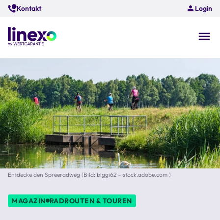
Skip
Kontakt
Login
to
main
content
O
na
Entdecke den Spreeradweg (Bild: biggi62 – stock.adobe.com )
MAGAZIN
RADROUTEN & TOUREN