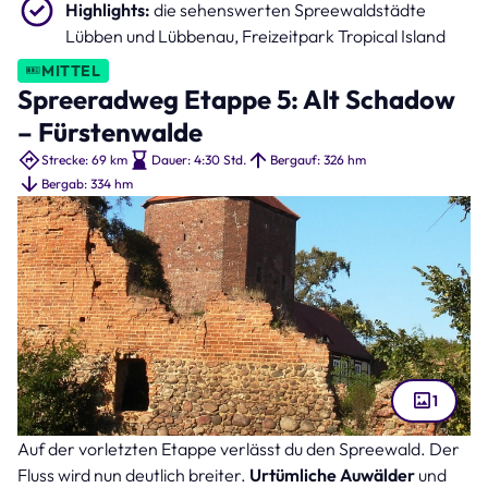
Highlights:
die sehenswerten Spreewaldstädte
Lübben und Lübbenau, Freizeitpark Tropical Island
MITTEL
Spreeradweg Etappe 5: Alt Schadow
– Fürstenwalde
Strecke: 69 km
Dauer: 4:30 Std.
Bergauf: 326 hm
Bergab: 334 hm
1
Auf der vorletzten Etappe verlässt du den Spreewald. Der
Burg Beeskow (Bild: welcomelau – stock.adobe.com )
Fluss wird nun deutlich breiter.
Urtümliche Auwälder
und