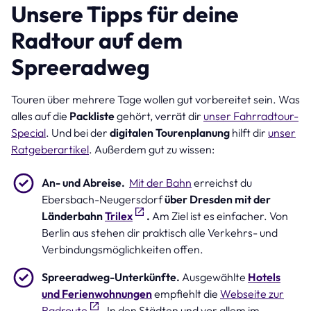
Unsere Tipps für deine
Radtour auf dem
Spreeradweg
Touren über mehrere Tage wollen gut vorbereitet sein. Was
alles auf die
Packliste
gehört, verrät dir
unser Fahrradtour-
Special
. Und bei der
digitalen Tourenplanung
hilft dir
unser
Ratgeberartikel
. Außerdem gut zu wissen:
An- und Abreise.
Mit der Bahn
erreichst du
Ebersbach-Neugersdorf
über Dresden mit der
Länderbahn
Trilex
.
Am Ziel ist es einfacher. Von
Berlin aus stehen dir praktisch alle Verkehrs- und
Verbindungsmöglichkeiten offen.
Spreeradweg-Unterkünfte.
Ausgewählte
Hotels
und Ferienwohnungen
empfiehlt die
Webseite zur
Radroute
. In den Städten und vor allem im