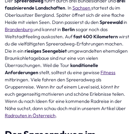
Der
Spreeradweg
führt durch drei Bundesländer und
drei
faszinierende Landschaften
. In
Sachsen
startest du im
Oberlausitzer Bergland. Später öffnet sich dir eine flache
Heide mit vielen Seen. Dann passierst du den
Spreewald
in
Brandenburg
und kannst in
Berlin
sogar noch das
Weltstadtfeeling auskosten. Auf
fast 400 Kilometern
wirst
du die vielfältigsten Spreeradweg-Erfahrungen machen.
Die in ein
riesiges Seengebiet
umgewandelten ehemaligen
Braunkohletagebaue sind nur eine von vielen
Überraschungen. Weil die Tour
konditionelle
Anforderungen
stellt, solltest du eine gewisse
Fitness
mitbringen. Viele fahren den Spreeradweg als
Gruppenreise. Wenn ihr auf einem Level seid, könnt ihr
euch gegenseitig motivieren und schöne Erlebnisse teilen.
Wenn du nach Ideen für eine kommende Radreise in der
Nähe suchst, dann schau doch mal in unserem Artikel über
Ra
d
rout
en in
Ö
ste
rr
e
i
ch
.