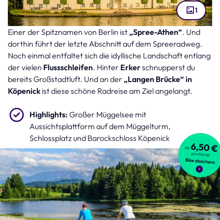
1
Einer der Spitznamen von Berlin ist
„Spree-Athen“
. Und
Barockschloss Köpenick (Bild: daskleineatelier – stock.adobe.com )
dorthin führt der letzte Abschnitt auf dem Spreeradweg.
Noch einmal entfaltet sich die idyllische Landschaft entlang
der vielen
Flussschleifen
. Hinter
Erker
schnupperst du
bereits Großstadtluft. Und an der
„Langen Brücke“ in
Köpenick
ist diese schöne Radreise am Ziel angelangt.
Highlights:
Großer Müggelsee mit
Aussichtsplattform auf dem Müggelturm,
Schlossplatz und Barockschloss Köpenick