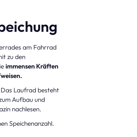
peichung
terrades am Fahrrad
it zu den
ie
immensen Kräften
fweisen.
 Das Laufrad besteht
u zum Aufbau und
zin nachlesen.
chen Speichenanzahl.