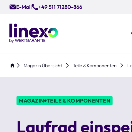
Skip
E-Mail
+49 511 71280-866
to
main
content
Magazin Übersicht
Teile & Komponenten
La
MAGAZIN
TEILE & KOMPONENTEN
Laufrad einspe