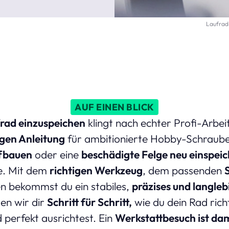
Laufrad 
AUF EINEN BLICK
rad einzuspeichen
klingt nach echter Profi-Arbei
igen Anleitung
für ambitionierte Hobby-Schraub
ufbauen
oder eine
beschädigte Felge neu einspei
lle. Mit dem
richtigen Werkzeug
, dem passenden
n bekommst du ein stabiles,
präzises und langleb
en wir dir
Schritt für Schritt,
wie du dein Rad richt
perfekt ausrichtest. Ein
Werkstattbesuch ist dam