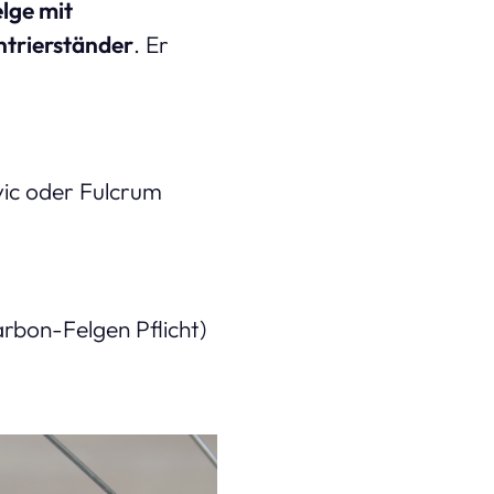
lge mit
ntrierständer
. Er
vic oder Fulcrum
rbon-Felgen Pflicht)