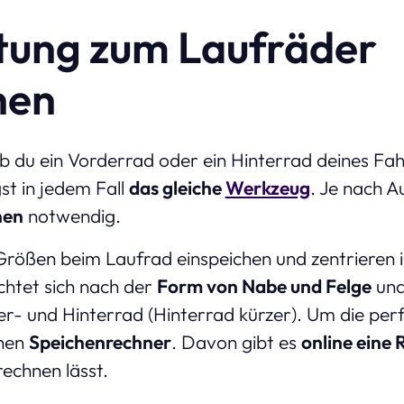
tung zum Laufräder
hen
, ob du ein Vorderrad oder ein Hinterrad deines Fa
st in jedem Fall
das gleiche
Werkzeug
. Je nach A
hen
notwendig.
Größen beim Laufrad einspeichen und zentrieren i
richtet sich nach der
Form von Nabe und Felge
und
er- und Hinterrad (Hinterrad kürzer). Um die per
inen
Speichenrechner
. Davon gibt es
online eine 
echnen lässt.